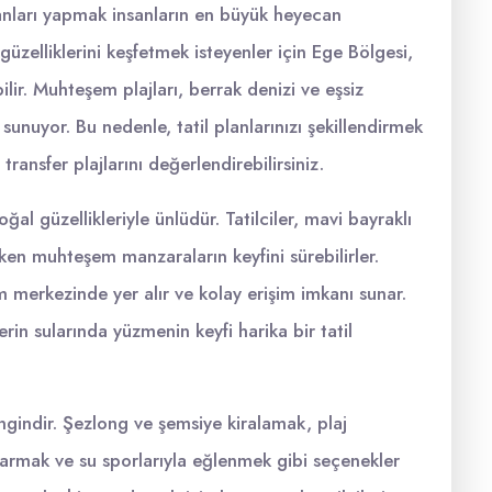
planları yapmak insanların en büyük heyecan
 güzelliklerini keşfetmek isteyenler için Ege Bölgesi,
lir. Muhteşem plajları, berrak denizi ve eşsiz
 sunuyor. Bu nedenle, tatil planlarınızı şekillendirmek
ransfer plajlarını değerlendirebilirsiniz.
l güzellikleriyle ünlüdür. Tatilciler, mavi bayraklı
ırken muhteşem manzaraların keyfini sürebilirler.
am merkezinde yer alır ve kolay erişim imkanı sunar.
in sularında yüzmenin keyfi harika bir tatil
ngindir. Şezlong ve şemsiye kiralamak, plaj
ıkarmak ve su sporlarıyla eğlenmek gibi seçenekler