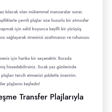
ulmaz kılacak olan mükemmel manzaralar sunar.
lliklerle çevrili plajlar size huzurlu bir atmosfer
yapmak için sahil boyunca keyifli bir yürüyüş
nızı sağlayarak stresinizi azaltmanızı ve ruhunuzu
rmeniz için harika bir seçenektir. Burada
nmiş hissedebilirsiniz. Sıcak yaz günlerinde
plajları tercih etmenizi şiddetle öneririm.
er plajlarını keşfedin!
Çeşme Transfer Plajlarıyla