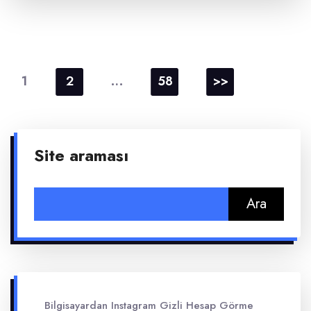
Yazı
sayfalaması
1
…
2
58
>>
Site araması
Arama:
Bilgisayardan Instagram Gizli Hesap Görme