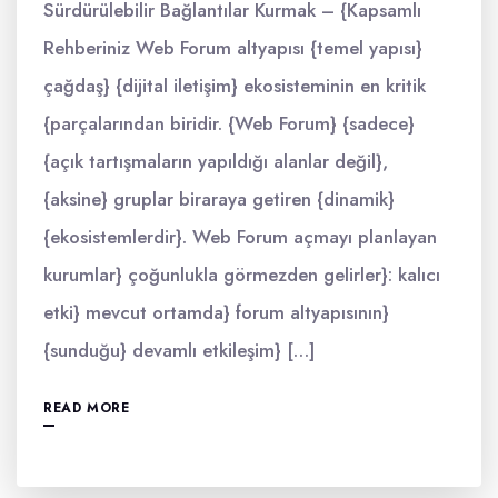
Sürdürülebilir Bağlantılar Kurmak – {Kapsamlı
Rehberiniz Web Forum altyapısı {temel yapısı}
çağdaş} {dijital iletişim} ekosisteminin en kritik
{parçalarından biridir. {Web Forum} {sadece}
{açık tartışmaların yapıldığı alanlar değil},
{aksine} gruplar biraraya getiren {dinamik}
{ekosistemlerdir}. Web Forum açmayı planlayan
kurumlar} çoğunlukla görmezden gelirler}: kalıcı
etki} mevcut ortamda} forum altyapısının}
{sunduğu} devamlı etkileşim} […]
READ MORE