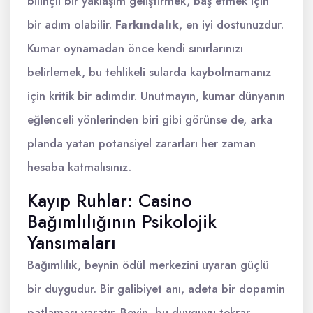
bilinçli bir yaklaşım geliştirmek, baş etmek için
bir adım olabilir.
Farkındalık
, en iyi dostunuzdur.
Kumar oynamadan önce kendi sınırlarınızı
belirlemek, bu tehlikeli sularda kaybolmamanız
için kritik bir adımdır. Unutmayın, kumar dünyanın
eğlenceli yönlerinden biri gibi görünse de, arka
planda yatan potansiyel zararları her zaman
hesaba katmalısınız.
Kayıp Ruhlar: Casino
Bağımlılığının Psikolojik
Yansımaları
Bağımlılık, beynin ödül merkezini uyaran güçlü
bir duygudur. Bir galibiyet anı, adeta bir dopamin
patlaması yaratır. Beyin, bu duyguyu tekrar