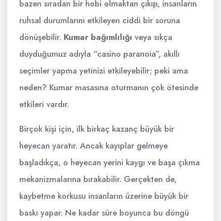
bazen sıradan bir hobi olmaktan çıkıp, insanların
ruhsal durumlarını etkileyen ciddi bir soruna
dönüşebilir.
Kumar bağımlılığı
veya sıkça
duyduğumuz adıyla “casino paranoia”, akıllı
seçimler yapma yetinizi etkileyebilir; peki ama
neden? Kumar masasına oturmanın çok ötesinde
etkileri vardır.
Birçok kişi için, ilk birkaç kazanç büyük bir
heyecan yaratır. Ancak kayıplar gelmeye
başladıkça, o heyecan yerini kaygı ve başa çıkma
mekanizmalarına bırakabilir. Gerçekten de,
kaybetme korkusu insanların üzerine büyük bir
baskı yapar. Ne kadar süre boyunca bu döngü