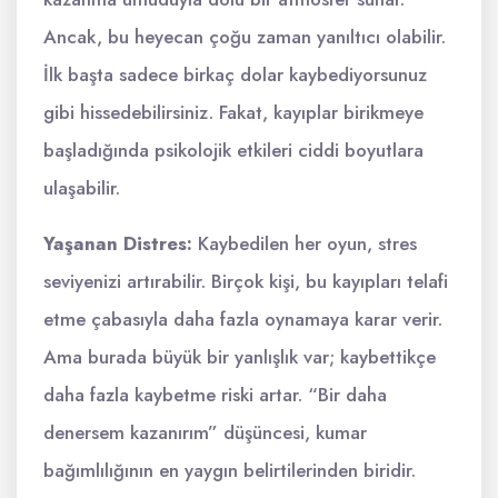
Ancak, bu heyecan çoğu zaman yanıltıcı olabilir.
İlk başta sadece birkaç dolar kaybediyorsunuz
gibi hissedebilirsiniz. Fakat, kayıplar birikmeye
başladığında psikolojik etkileri ciddi boyutlara
ulaşabilir.
Yaşanan Distres:
Kaybedilen her oyun, stres
seviyenizi artırabilir. Birçok kişi, bu kayıpları telafi
etme çabasıyla daha fazla oynamaya karar verir.
Ama burada büyük bir yanlışlık var; kaybettikçe
daha fazla kaybetme riski artar. “Bir daha
denersem kazanırım” düşüncesi, kumar
bağımlılığının en yaygın belirtilerinden biridir.