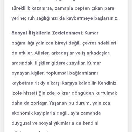
süreklilik kazanırsa, zamanla cepten çıkan para
yerine; ruh sağlığınızı da kaybetmeye başlarsınız.
Sosyal İlişkilerin Zedelenmesi
: Kumar
bağımlılığı yalnızca bireyi değil, çevresindekileri
de etkiler. Aileler, arkadaşlar ve iş arkadaşları
arasındaki ilişkiler giderek zayıflar. Kumar
oynayan kişiler, toplumsal bağlantılarını
kaybetme riskiyle karşı karşıya kalabilir. Kendinizi
izole hissettiğinizde, o kısır döngüden kurtulmak
daha da zorlaşır. Yaşanan bu durum, yalnızca
ekonomik kayıplarla değil, aynı zamanda
duygusal ve sosyal yıkımlarla da kendini