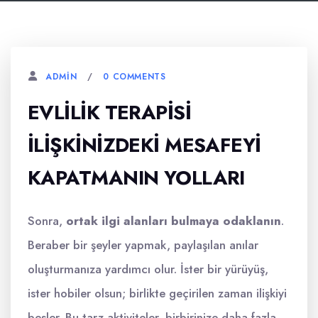
0 COMMENTS
ADMIN
EVLILIK TERAPISI
İLIŞKINIZDEKI MESAFEYI
KAPATMANIN YOLLARI
Sonra,
ortak ilgi alanları bulmaya odaklanın
.
Beraber bir şeyler yapmak, paylaşılan anılar
oluşturmanıza yardımcı olur. İster bir yürüyüş,
ister hobiler olsun; birlikte geçirilen zaman ilişkiyi
besler. Bu tarz aktiviteler, birbirinize daha fazla