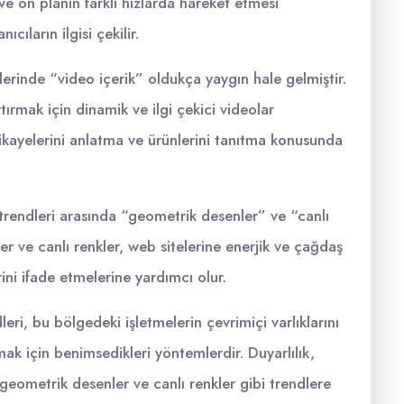
n ve ön planın farklı hızlarda hareket etmesi
ıcıların ilgisi çekilir.
erinde “video içerik” oldukça yaygın hale gelmiştir.
rtırmak için dinamik ve ilgi çekici videolar
hikayelerini anlatma ve ürünlerini tanıtma konusunda
rendleri arasında “geometrik desenler” ve “canlı
r ve canlı renkler, web sitelerine enerjik ve çağdaş
ni ifade etmelerine yardımcı olur.
ri, bu bölgedeki işletmelerin çevrimiçi varlıklarını
mak için benimsedikleri yöntemlerdir. Duyarlılık,
geometrik desenler ve canlı renkler gibi trendlere