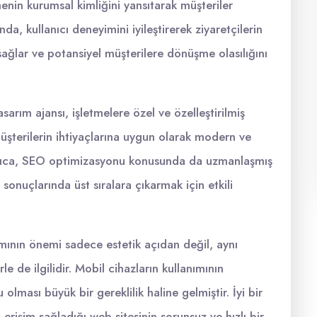
menin kurumsal kimliğini yansıtarak müşteriler
a, kullanıcı deneyimini iyileştirerek ziyaretçilerin
ağlar ve potansiyel müşterilere dönüşme olasılığını
arım ajansı, işletmelere özel ve özelleştirilmiş
üşterilerin ihtiyaçlarına uygun olarak modern ve
 Ayrıca, SEO optimizasyonu konusunda da uzmanlaşmış
sonuçlarında üst sıralara çıkarmak için etkili
mının önemi sadece estetik açıdan değil, aynı
e de ilgilidir. Mobil cihazların kullanımının
 olması büyük bir gereklilik haline gelmiştir. İyi bir
n erişim sağladığı web sitesinin sorunsuz ve hızlı bir