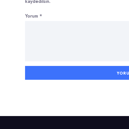
kaydedilsin.
Yorum
*